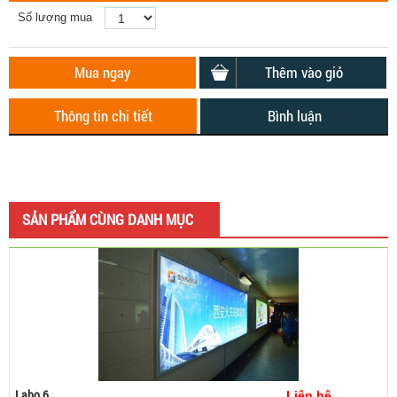
Số lượng mua
Mua ngay
Thêm vào giỏ
Thông tin chi tiết
Bình luận
SẢN PHẨM CÙNG DANH MỤC
Labo 6
Liên hệ