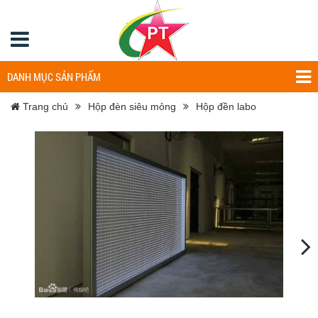
DANH MỤC SẢN PHẨM
Trang chủ
Hộp đèn siêu mỏng
Hộp đền labo