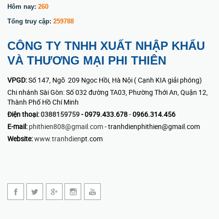
Hôm nay:
260
Tổng truy cập:
259788
CÔNG TY TNHH XUẤT NHẬP KHẨU
VÀ THƯƠNG MẠI PHI THIÊN
VPGD:
Số 147, Ngõ 209 Ngọc Hồi, Hà Nội ( Cạnh KIA giải phóng)
Chi nhánh Sài Gòn: Số 032 đường TA03, Phường Thới An, Quận 12,
Thành Phố Hồ Chí Minh
Điện thoại:
0388159759
- 0979.433.678
-
0966.314.456
E-mail:
phithien808@gmail.com
- tranhdienphithien@gmail.com
Website:
www.tranhdien
pt.com