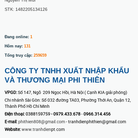
Nguyên Thị Mùi
STK: 1482205134126
Đang online:
1
Hôm nay:
131
Tổng truy cập:
259659
CÔNG TY TNHH XUẤT NHẬP KHẨU
VÀ THƯƠNG MẠI PHI THIÊN
VPGD:
Số 147, Ngõ 209 Ngọc Hồi, Hà Nội ( Cạnh KIA giải phóng)
Chi nhánh Sài Gòn: Số 032 đường TA03, Phường Thới An, Quận 12,
Thành Phố Hồ Chí Minh
Điện thoại:
0388159759
- 0979.433.678
-
0966.314.456
E-mail:
phithien808@gmail.com
- tranhdienphithien@gmail.com
Website:
www.tranhdien
pt.com